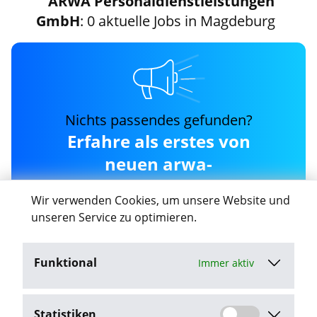
ARWA Personaldienstleistungen
GmbH
: 0 aktuelle Jobs in Magdeburg
Nichts passendes gefunden?
Erfahre als erstes von
neuen arwa-
personaldienstleistungen-
Wir verwenden Cookies, um unsere Website und
gmbh Jobs in Magdeburg
unseren Service zu optimieren.
Funktional
Immer aktiv
Job-Agent aktivieren
Statistiken